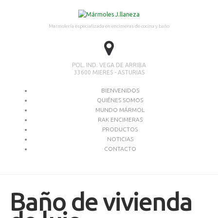
Marmolería especializada en encimeras de cocina y baño
POL. IND. VEGA DE ARRIBA
33600 MIERES - ASTURIAS
BIENVENIDOS
QUIÉNES SOMOS
MUNDO MÁRMOL
RAK ENCIMERAS
PRODUCTOS
NOTICIAS
CONTACTO
Baño de vivienda