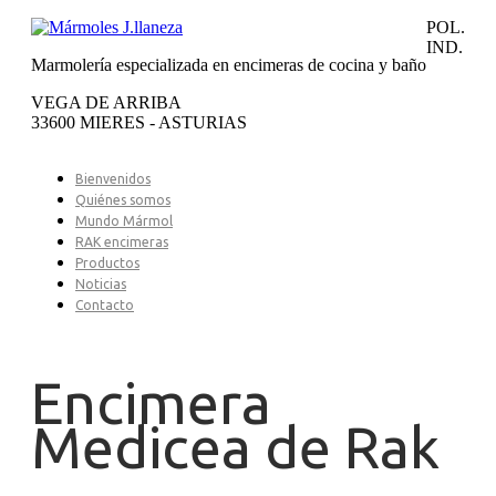
POL.
IND.
Marmolería especializada en encimeras de cocina y baño
VEGA DE ARRIBA
33600 MIERES - ASTURIAS
Bienvenidos
Quiénes somos
Mundo Mármol
RAK encimeras
Productos
Noticias
Contacto
Encimera
Medicea de Rak