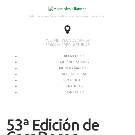
Marmolería especializada en encimeras de cocina y baño
POL. IND. VEGA DE ARRIBA
33600 MIERES - ASTURIAS
BIENVENIDOS
QUIÉNES SOMOS
MUNDO MÁRMOL
RAK ENCIMERAS
PRODUCTOS
NOTICIAS
CONTACTO
53ª Edición de